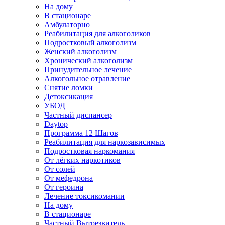
На дому
В стационаре
Амбулаторно
Реабилитация для алкоголиков
Подростковый алкоголизм
Женский алкоголизм
Хронический алкоголизм
Принудительное лечение
Алкогольное отравление
Снятие ломки
Детоксикация
УБОД
Частный диспансер
Daytop
Программа 12 Шагов
Реабилитация для наркозависимых
Подростковая наркомания
От лёгких наркотиков
От солей
От мефедрона
От героина
Лечение токсикомании
На дому
В стационаре
Частный Вытрезвитель