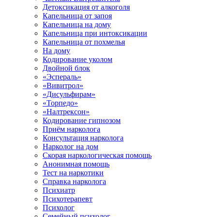
Детоксикация от алкоголя
Капельница от запоя
Капельница на дому
Капельница при интоксикации
Капельница от похмелья
На дому
Кодирование уколом
Двойной блок
«Эспераль»
«Вивитрол»
«Дисульфирам»
«Торпедо»
«Налтрексон»
Кодирование гипнозом
Приём нарколога
Консультация нарколога
Нарколог на дом
Скорая наркологическая помощь
Анонимная помощь
Тест на наркотики
Справка нарколога
Психиатр
Психотерапевт
Психолог
Семейный психолог