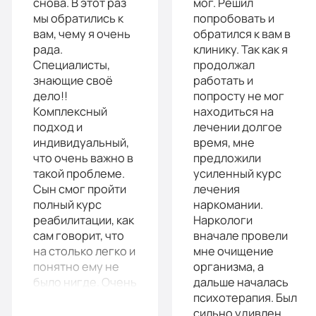
снова. В этот раз
мог. Решил
опции
мы обратились к
попробовать и
Усиленная
вам, чему я очень
обратился к вам в
«Стандарт»
детоксикация
рада.
клинику. Так как я
Специалисты,
продолжал
Индивидуальная
Гарантия
знающие своё
работать и
терапия
дело!!
попросту не мог
длительной
Комплексный
находиться на
Усиленная
ремиссии
подход и
лечении долгое
индивидуальный,
время, мне
детоксикация
Личный
что очень важно в
предложили
Гарантия
такой проблеме.
усиленный курс
санузел
Сын смог пройти
лечения
длительной
Больничный
полный курс
наркомании.
реабилитации, как
Наркологи
ремиссии
лист
сам говорит, что
вначале провели
Личный
на столько легко и
мне очищение
понятно ему не
организма, а
санузел
было нигде. Очень
дальше началась
Записаться
важно, что у вас
психотерапия. Был
Больничный
есть пожизненная
сильно удивлен,