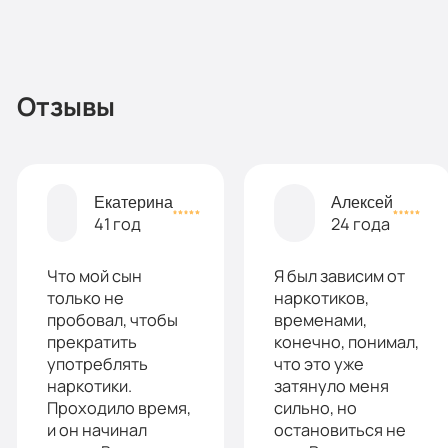
3
По-
Записаться
990
домашнему
руб
Отзывы
2-х
местная
комната
Все
Екатерина
Алексей
опции
41 год
24 года
«Бюджетно»
9
Что мой сын
Я был зависим от
Оптимальный
Индивидуальная
990
только не
наркотиков,
руб
пробовал, чтобы
временами,
терапия
прекратить
конечно, понимал,
2-х
употреблять
что это уже
Работа
местная
наркотики.
затянуло меня
палата
с
Проходило время,
сильно, но
и он начинал
остановиться не
Все
психологом