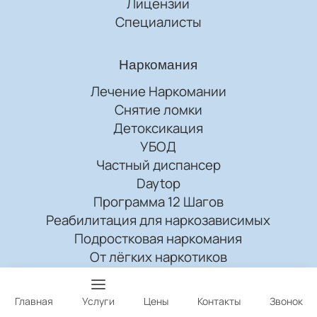
Лицензии
Специалисты
Наркомания
Лечение Наркомании
Снятие ломки
Детоксикация
УБОД
Частный диспансер
Daytop
Программа 12 Шагов
Реабилитация для наркозависимых
Подростковая наркомания
От лёгких наркотиков
От солей
От мефедрона
Главная
Услуги
Цены
Контакты
Звонок
От героина