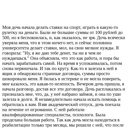
Моя дочь начала делать ставки на спорт, играть в какую-то
рулетку на деньги. Были не большие суммы от 100 рублей до
500, но я беспокоилась, и, как оказалось, не зря. Дочь всячески
уверяла меня, что в этом ничего нет, и сейчас половина
университета делает ставки, мол, на свои мелкие нужды. Я
говорила: "Ну, я же даю тебе денег, ты ни в чем не
нуждаешься." Она объясняла, что это как работа, и пора бы
начать зарабатывать самой. На время я успокаивалась, потом
снова нервничала. И так по кругу. Как-то я залезла к ней в
ящик и обнаружила странные договора, суммы просто
шокировали меня. Я билась в истерике и не могла поверить,
мне казалось, это какая-то нелепость. Вечером дочь пришла, я
начала разговор, достав все эти договора. Дочь расплакалась и
призналась мне, что, да, у неё набрано займов, и она по уши
залезла в долги. Я незамедлительно начала искать помощь и
обратилась к вам. Взяв академический отпуск, дочь поехала
на лечение от игромании. С ней работали
квалифицированные специалисты, психологи. Была
проделана большая работа. Так как дочь могла находиться в
реабилитации только три месяца, мы решили с ней, что после