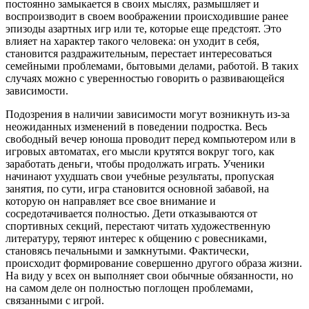
постоянно замыкается в своих мыслях, размышляет и
воспроизводит в своем воображении происходившие ранее
эпизоды азартных игр или те, которые еще предстоят. Это
влияет на характер такого человека: он уходит в себя,
становится раздражительным, перестает интересоваться
семейными проблемами, бытовыми делами, работой. В таких
случаях можно с уверенностью говорить о развивающейся
зависимости.
Подозрения в наличии зависимости могут возникнуть из-за
неожиданных изменений в поведении подростка. Весь
свободный вечер юноша проводит перед компьютером или в
игровых автоматах, его мысли крутятся вокруг того, как
заработать деньги, чтобы продолжать играть. Ученики
начинают ухудшать свои учебные результаты, пропуская
занятия, по сути, игра становится основной забавой, на
которую он направляет все свое внимание и
сосредотачивается полностью. Дети отказываются от
спортивных секций, перестают читать художественную
литературу, теряют интерес к общению с ровесниками,
становясь печальными и замкнутыми. Фактически,
происходит формирование совершенно другого образа жизни.
На виду у всех он выполняет свои обычные обязанности, но
на самом деле он полностью поглощен проблемами,
связанными с игрой.