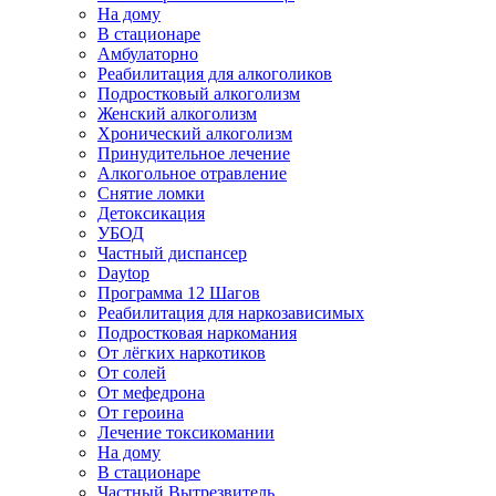
На дому
В стационаре
Амбулаторно
Реабилитация для алкоголиков
Подростковый алкоголизм
Женский алкоголизм
Хронический алкоголизм
Принудительное лечение
Алкогольное отравление
Снятие ломки
Детоксикация
УБОД
Частный диспансер
Daytop
Программа 12 Шагов
Реабилитация для наркозависимых
Подростковая наркомания
От лёгких наркотиков
От солей
От мефедрона
От героина
Лечение токсикомании
На дому
В стационаре
Частный Вытрезвитель