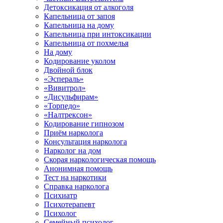
Детоксикация от алкоголя
Капельница от запоя
Капельница на дому
Капельница при интоксикации
Капельница от похмелья
На дому
Кодирование уколом
Двойной блок
«Эспераль»
«Вивитрол»
«Дисульфирам»
«Торпедо»
«Налтрексон»
Кодирование гипнозом
Приём нарколога
Консультация нарколога
Нарколог на дом
Скорая наркологическая помощь
Анонимная помощь
Тест на наркотики
Справка нарколога
Психиатр
Психотерапевт
Психолог
Семейный психолог