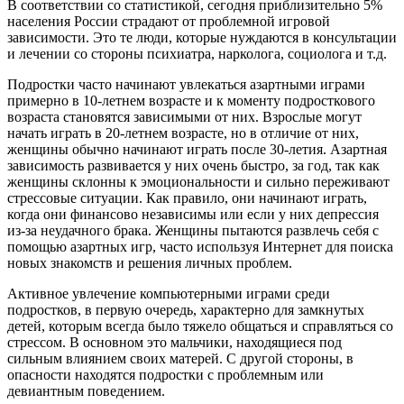
В соответствии со статистикой, сегодня приблизительно 5%
населения России страдают от проблемной игровой
зависимости. Это те люди, которые нуждаются в консультации
и лечении со стороны психиатра, нарколога, социолога и т.д.
Подростки часто начинают увлекаться азартными играми
примерно в 10-летнем возрасте и к моменту подросткового
возраста становятся зависимыми от них. Взрослые могут
начать играть в 20-летнем возрасте, но в отличие от них,
женщины обычно начинают играть после 30-летия. Азартная
зависимость развивается у них очень быстро, за год, так как
женщины склонны к эмоциональности и сильно переживают
стрессовые ситуации. Как правило, они начинают играть,
когда они финансово независимы или если у них депрессия
из-за неудачного брака. Женщины пытаются развлечь себя с
помощью азартных игр, часто используя Интернет для поиска
новых знакомств и решения личных проблем.
Активное увлечение компьютерными играми среди
подростков, в первую очередь, характерно для замкнутых
детей, которым всегда было тяжело общаться и справляться со
стрессом. В основном это мальчики, находящиеся под
сильным влиянием своих матерей. С другой стороны, в
опасности находятся подростки с проблемным или
девиантным поведением.