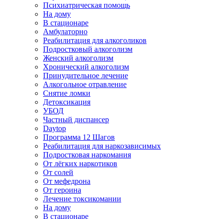
Психиатрическая помощь
На дому
В стационаре
Амбулаторно
Реабилитация для алкоголиков
Подростковый алкоголизм
Женский алкоголизм
Хронический алкоголизм
Принудительное лечение
Алкогольное отравление
Снятие ломки
Детоксикация
УБОД
Частный диспансер
Daytop
Программа 12 Шагов
Реабилитация для наркозависимых
Подростковая наркомания
От лёгких наркотиков
От солей
От мефедрона
От героина
Лечение токсикомании
На дому
В стационаре