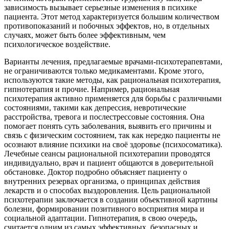
зависимость вызывает серьезные изменения в психике
пациента. Этот метод характеризуется большим количеством
противопоказаний и побочных эффектов, но, в отдельных
случаях, может быть более эффективным, чем
психологическое воздействие.
Варианты лечения, предлагаемые врачами-психотерапевтами,
не ограничиваются только медикаментами. Кроме этого,
используются такие методы, как рациональная психотерапия,
гипнотерапия и прочие. Например, рациональная
психотерапия активно применяется для борьбы с различными
состояниями, такими как депрессия, невротические
расстройства, тревога и послестрессовые состояния. Она
помогает понять суть заболевания, выявить его причины и
связь с физическим состоянием, так как нередко пациенты не
осознают влияние психики на своё здоровье (психосоматика).
Лечебные сеансы рациональной психотерапии проводятся
индивидуально, врач и пациент общаются в доверительной
обстановке. Доктор подробно объясняет пациенту о
внутренних резервах организма, о принципах действия
лекарств и о способах выздоровления. Цель рациональной
психотерапии заключается в создании объективной картины
болезни, формировании позитивного восприятия мира и
социальной адаптации. Гипнотерапия, в свою очередь,
считается одним из самых эффективных, безопасных и