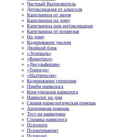
Частный Вытрезвитель
Детоксикация от алкоголя
Капельница от запоя
Капельница на дому
Капельница при интоксикации
Капельница от похмелья
На дому
Кодирование уколом
Двойной блок
«Эспераль»
«Вивитрол»
«Дисульфирам»
«Торпедо»
«Налтрексон»
Кодирование гипнозом
Приём нарколога
Консультация нарколога
Нарколог на дом
Скорая наркологическая помощь
Анонимная помощь
Тест на наркотики
Справка нарколога
Психиатр
Психотерапевт
Психолог